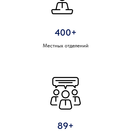
400+
Местных отделений
89+